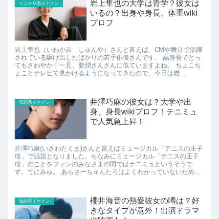
岩上隼也の大学は青学？彼女は
インテリ系イケメン
いるの？出身や身長、体重wiki
プロフ
岩上隼也（いわかみ しゅんや）さんと言えば、CMや舞台で活躍
されている駆け出したばかりの若手俳優さんです。 高身長でとっ
てもさわやか！一見、要潤さんさんに似ていますよね。 ちょこち
ょことテレビで見かけるようになってきたので、今日は岩...
井澤巧麻の彼女は？大学や出
塩顔系イケメン
身、身長wikiプロフ！テニミュ
で人気急上昇！
井澤巧麻(いさわたくま)さんと言えばミュージカル「テニスの王子
様」で話題となりました。ちなみにミュージカル「テニスの王子
様」のことをファンのみなさまの間ではテニミュというそうで
す。てにみゅ。 あらさーちゅんたろはよくわかっていないため...
櫻井海音の熱愛彼女の噂は？好
塩顔系イケメン
きなタイプが意外！出演ドラマ