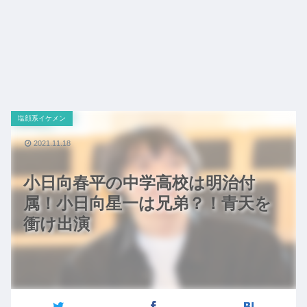
塩顔系イケメン
2021.11.18
小日向春平の中学高校は明治付
属！小日向星一は兄弟？！青天を
衝け出演