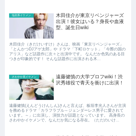
木田佳介が東京リベンジャーズ
塩顔系イケメン
出演！彼女はいる？身長や血液
型、誕生日wiki
木田佳介（きだけいすけ）さんは、映画「東京リベンジャーズ」
「とんかつDJアゲ太郎」や ドラマ「下町ロケット」「今際の国の
アリス」など話題作に次々と出演中です。 なんだか色気のある目
つきが印象的です！ そんな話題作に出演される木...
遠藤健慎の大学プロフwiki！渋
さわやか系イケメン
沢秀雄役で青天を衝けに出演！
遠藤健慎(えんどうけんしん)さんと言えば、板垣李光人さんが主演
を務めるドラマ「カラフラブル～ジェンダーレス男子に愛されて
います。～」に出演し、演技力が話題となっています。 高身長の
さわやかイケメンで、なんだか気になる存在。（ただのいけ...