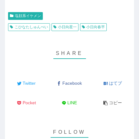
塩顔系イケメン
こひなたしゅんぺい
小日向星一
小日向春平
Twitter
Facebook
はてブ
Pocket
LINE
コピー