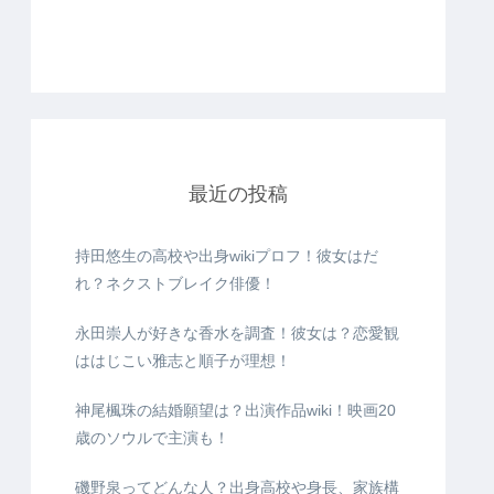
最近の投稿
持田悠生の高校や出身wikiプロフ！彼女はだ
れ？ネクストブレイク俳優！
永田崇人が好きな香水を調査！彼女は？恋愛観
ははじこい雅志と順子が理想！
神尾楓珠の結婚願望は？出演作品wiki！映画20
歳のソウルで主演も！
磯野泉ってどんな人？出身高校や身長、家族構