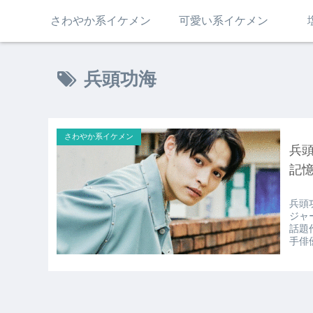
さわやか系イケメン
可愛い系イケメン
兵頭功海
さわやか系イケメン
兵頭
記
兵頭
ジ
話題
手俳