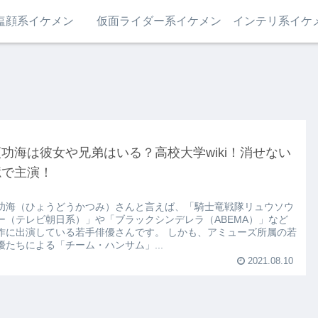
塩顔系イケメン
仮面ライダー系イケメン
インテリ系イケ
功海は彼女や兄弟はいる？高校大学wiki！消せない
憶で主演！
功海（ひょうどうかつみ）さんと言えば、「騎士竜戦隊リュウソウ
ャー（テレビ朝日系）」や「ブラックシンデレラ（ABEMA）」など
作に出演している若手俳優さんです。 しかも、アミューズ所属の若
優たちによる「チーム・ハンサム」...
2021.08.10