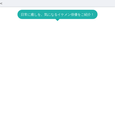
<
日常に癒しを。気になるイケメン俳優をご紹介！